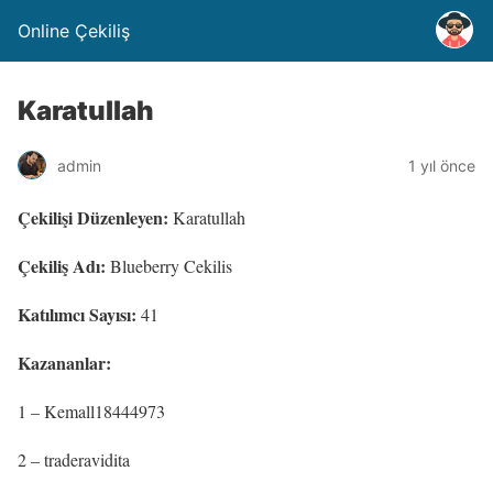
Online Çekiliş
Karatullah
admin
1 yıl önce
Çekilişi Düzenleyen:
Karatullah
Çekiliş Adı:
Blueberry Cekilis
Katılımcı Sayısı:
41
Kazananlar:
1 – Kemall18444973
2 – traderavidita