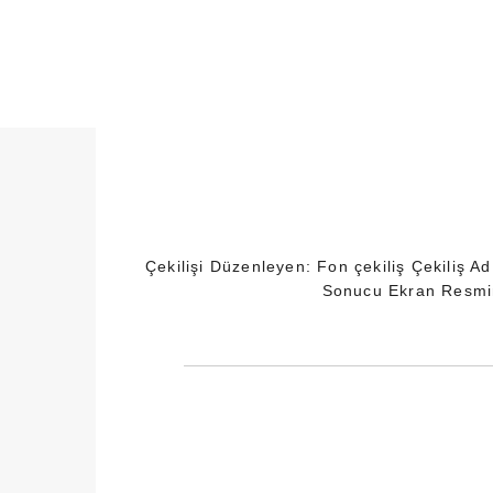
Skip
to
content
Çekilişi Düzenleyen: Fon çekiliş Çekiliş A
Sonucu Ekran Resmini 