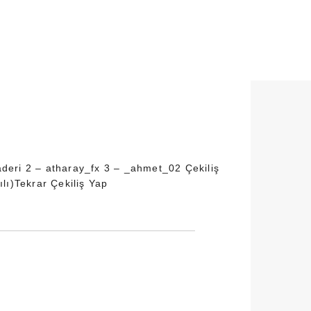
raderi 2 – atharay_fx 3 – _ahmet_02 Çekiliş
ılı)Tekrar Çekiliş Yap