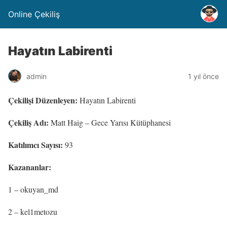
Online Çekiliş
Hayatın Labirenti
admin
1 yıl önce
Çekilişi Düzenleyen:
Hayatın Labirenti
Çekiliş Adı:
Matt Haig – Gece Yarısı Kütüphanesi
Katılımcı Sayısı:
93
Kazananlar:
1 – okuyan_md
2 – kel1metozu