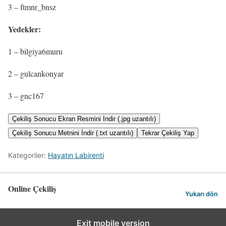
3 – ftmnr_bnsz
Yedekler:
1 – bilgiya6muru
2 – gulcankonyar
3 – gnc167
Çekiliş Sonucu Ekran Resmini İndir (.jpg uzantılı)
Çekiliş Sonucu Metnini İndir (.txt uzantılı)
Tekrar Çekiliş Yap
Kategoriler:
Hayatın Labirenti
Online Çekiliş
Yukarı dön
Exit mobile version