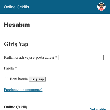
Online Çekiliş
Hesabım
Giriş Yap
G
Kullanıcı adı veya e-posta adresi
*
e
G
Parola
*
r
e
e
Beni hatırla
Giriş Yap
r
k
e
Parolanızı mı unuttunuz?
l
k
i
l
Online Çekiliş
i
Yukarı dön